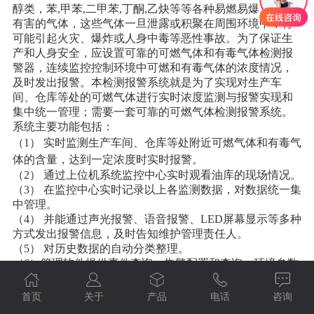
醇类，苯,甲苯,二甲苯,丁酮,乙炔等等各种易燃易爆、有毒
有害的气体，这些气体一旦泄露或积聚在周围环境中，将
可能引起火灾、爆炸或人身中毒等恶性事故。为了保证生
产和人身安全，应设置可靠的可燃气体和有毒气体检测报
警器，连续监控控制环境中可燃和有毒气体的浓度情况，
及时发出报警。本检测报警系统就是为了实现对生产车
间、仓库等处的可燃气体进行实时浓度监测与报警实现和
集中统一管理；需要一套可靠的可燃气体检测报警系统。
系统主要功能包括：
（1） 实时监测生产车间、仓库等处附近可燃气体和有毒气
体的含量，达到一定浓度时实时报警。
（2） 通过上位机系统监控中心实时观看油库的现场情况。
（3） 在监控中心实时记录以上各监测数据，对数据统一集
中管理。
（4） 并能通过声光报警、语音报警、LED屏幕显示等多种
方式发出报警信息，及时告知维护管理责任人。
（5） 对历史数据的自动分类整理。
（6）管理软件提供事件查询、告警配置和查询、环境参数
浏览。
二、方案介绍与设计
首页
关于
产品
电话
咨询
1、检测点的定位